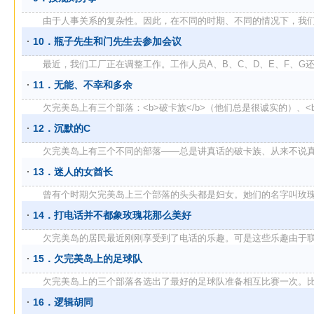
由于人事关系的复杂性。因此，在不同的时期、不同的情况下，我们 .
10．瓶子先生和门先生去参加会议
最近，我们工厂正在调整工作。工作人员A、B、C、D、E、F、G还都
11．无能、不幸和多余
欠完美岛上有三个部落：<b>破卡族</b>（他们总是很诚实的）、<b>
12．沉默的C
欠完美岛上有三个不同的部落——总是讲真话的破卡族、从来不说真话的
13．迷人的女酋长
曾有个时期欠完美岛上三个部落的头头都是妇女。她们的名字叫玫瑰、丁
14．打电话并不都象玫瑰花那么美好
欠完美岛的居民最近刚刚享受到了电话的乐趣。可是这些乐趣由于联络上
15．欠完美岛上的足球队
欠完美岛上的三个部落各选出了最好的足球队准备相互比赛一次。比赛结
16．逻辑胡同