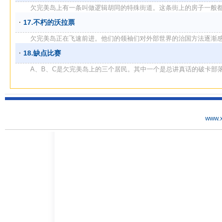
欠完美岛上有一条叫做逻辑胡同的特殊街道。这条街上的房子一般都是给
17.不朽的沃拉票
欠完美岛正在飞速前进。他们的领袖们对外部世界的治国方法逐渐感到兴
18.缺点比赛
A、B、C是欠完美岛上的三个居民。其中一个是总讲真话的破卡部落的
www.