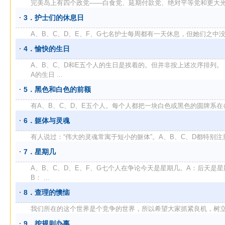
完美岛上有四个政党——白食党、延期付款党、绝对平等党和更大光荣党
3．护士们的休息日
A、B、C、D、E、F、G七名护士每周都有一天休息，但她们之中没有
4．愉快的生日
A、B、C、D和E五个人的生日是挨着的。但并非按上述次序排列。
A的生日 ...
5．黑色和白色的前额
有A、B、C、D、E五个人。每个人都把一块白色或黑色的圆牌系在各自
6．躯体与灵魂
有人说过：“伟大的灵魂常寓于短小的躯体”。A、B、C、D都特别注意各
7．星期几
A、B、C、D、E、F、G七个人在争论今天是星期几。A：后天是星
B： ...
8．查理的懊恼
我们所在的这个世界是个竞争的世界，所以希望大家抓紧良机，树立并发
9．按规则办事