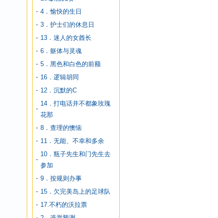
4．愉快的生日
3．护士们的休息日
13．迷人的女酋长
6．躯体与灵魂
5．黑色和白色的前额
16．逻辑胡同
12．沉默的C
14．打电话并不都象玫瑰
花那
8．查理的懊恼
11．无能、不幸和多余
10．瓶子先生和门先生去
参加
9．按规则办事
15．欠完美岛上的足球队
17.不朽的沃拉票
2．选举预测