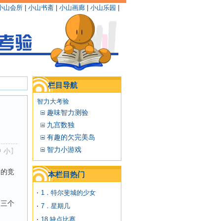
小山会所
|
小山书斋
|
小山画廊
|
小山乐园
|
栏目导航
智力大考验
趣味智力测验
九宫数独
有趣的欠完美岛
智力小游戏
中
小
】
力的竞
本栏目热门
1．特尔斐城的少女
。三个
7．星期几
18.缺点比赛