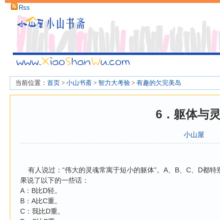
Rss
当前位置：
首页
>
小山书斋
>
智力大考验
>
有趣的欠完美岛
6．躯体与
小山屋
有人说过：“伟大的灵魂常寓于短小的躯体”。A、B、C、D都
果说了以下的一些话：
A：B比D轻。
B：A比C重。
C：我比D重。