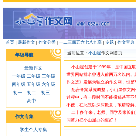
首页
|
最新作文
|
作文分类
|
一
二
三
四
五
六
七
八
九
高
|
专题
|
作文宝典
当前位置：
小山屋
作文网首页
年级导航
小山屋创建于1999年，是中国互
最新作文
世界网站排名曾进入前两万名以内。
一年级
二年级
三年级
作文选》发展为独立的作文网，也是
四年级
五年级
六年级
配合备案系统调整，小山屋作文网使用域
初一
初二
初三
过程中，有一段时间不能投稿甚至不
高中
不便，在此致以深深歉意，敬请谅解
二十多年来，老师、同学及家长们
作文专集
同努力把小山屋办的更好！
学生个人专集