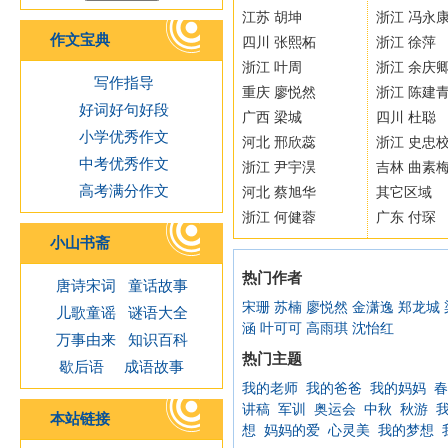
江苏 胡坤
浙江 冯永
作文宝典
四川 张熙柘
浙江 徐萍
浙江 叶周
浙江 余庆
写作指导
重庆 廖悦然
浙江 陈建
好词好句好段
广西 梁城
四川 杜聪
小学优秀作文
河北 邢欣蕊
浙江 史忠
中考优秀作文
浙江 尹宇淏
吉林 曲素
高考满分作文
河北 蔡旭华
其它区域
浙江 何健蓉
广东 付琛
小山书斋
热门作者
唐诗宋词
童话故事
宋珊
苏楠
廖悦然
金潇逸
郑龙城
儿歌童谣
谜语大全
涵
叶可可
高雨琪
沈怡红
万事由来
知识百科
热门主题
歇后语
成语故事
我的老师
我的爸爸
我的妈妈
春
讲稿
军训
奥运会
中秋
秋游
本站链接
想
妈妈的爱
心灵美
我的梦想