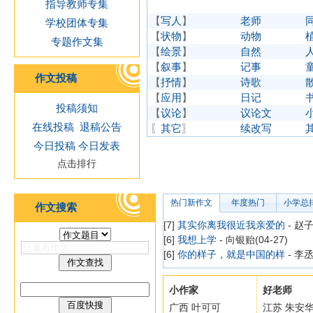
指导教师专集
【
写人
】
老师
学校团体专集
【
状物
】
动物
专题作文集
【
绘景
】
自然
【
叙事
】
记事
作文投稿
【
抒情
】
诗歌
【
应用
】
日记
投稿须知
【
议论
】
议论文
在线投稿
退稿公告
〖
其它
〗
续改写
今日投稿
今日发表
点击排行
热门新作文
年度热门
小学总
作文搜索
[7]
其实你离我很近我亲爱的
- 赵子
[6]
我想上学
- 向银贻(04-27)
[6]
你的样子，就是中国的样
- 李丞
小作家
好老师
广西 叶可可
江苏 朱安