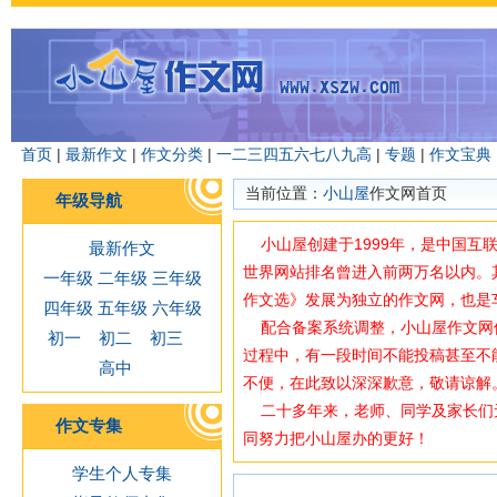
首页
|
最新作文
|
作文分类
|
一
二
三
四
五
六
七
八
九
高
|
专题
|
作文宝典
当前位置：
小山屋
作文网首页
年级导航
小山屋创建于1999年，是中国互
最新作文
世界网站排名曾进入前两万名以内。
一年级
二年级
三年级
作文选》发展为独立的作文网，也是
四年级
五年级
六年级
配合备案系统调整，小山屋作文网使用域
初一
初二
初三
过程中，有一段时间不能投稿甚至不
高中
不便，在此致以深深歉意，敬请谅解
二十多年来，老师、同学及家长们
作文专集
同努力把小山屋办的更好！
学生个人专集