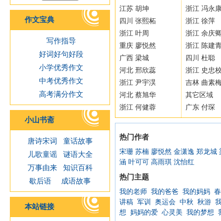
江苏 胡坤
浙江 冯永
作文宝典
四川 张熙柘
浙江 徐萍
浙江 叶周
浙江 余庆
写作指导
重庆 廖悦然
浙江 陈建
好词好句好段
广西 梁城
四川 杜聪
小学优秀作文
河北 邢欣蕊
浙江 史忠
中考优秀作文
浙江 尹宇淏
吉林 曲素
高考满分作文
河北 蔡旭华
其它区域
浙江 何健蓉
广东 付琛
小山书斋
热门作者
唐诗宋词
童话故事
宋珊
苏楠
廖悦然
金潇逸
郑龙城
儿歌童谣
谜语大全
涵
叶可可
高雨琪
沈怡红
万事由来
知识百科
热门主题
歇后语
成语故事
我的老师
我的爸爸
我的妈妈
春
讲稿
军训
奥运会
中秋
秋游
本站链接
想
妈妈的爱
心灵美
我的梦想