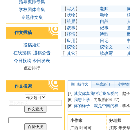
指导教师专集
【
写人
】
老师
学校团体专集
【
状物
】
动物
专题作文集
【
绘景
】
自然
【
叙事
】
记事
作文投稿
【
抒情
】
诗歌
【
应用
】
日记
投稿须知
【
议论
】
议论文
在线投稿
退稿公告
〖
其它
〗
续改写
今日投稿
今日发表
点击排行
热门新作文
年度热门
小学总
作文搜索
[7]
其实你离我很近我亲爱的
- 赵子
[6]
我想上学
- 向银贻(04-27)
[6]
你的样子，就是中国的样
- 李丞
小作家
好老师
广西 叶可可
江苏 朱安