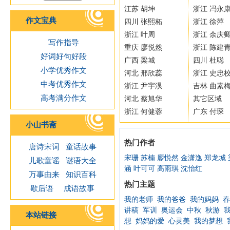
江苏 胡坤
浙江 冯永
作文宝典
四川 张熙柘
浙江 徐萍
浙江 叶周
浙江 余庆
写作指导
重庆 廖悦然
浙江 陈建
好词好句好段
广西 梁城
四川 杜聪
小学优秀作文
河北 邢欣蕊
浙江 史忠
中考优秀作文
浙江 尹宇淏
吉林 曲素
高考满分作文
河北 蔡旭华
其它区域
浙江 何健蓉
广东 付琛
小山书斋
热门作者
唐诗宋词
童话故事
宋珊
苏楠
廖悦然
金潇逸
郑龙城
儿歌童谣
谜语大全
涵
叶可可
高雨琪
沈怡红
万事由来
知识百科
热门主题
歇后语
成语故事
我的老师
我的爸爸
我的妈妈
春
讲稿
军训
奥运会
中秋
秋游
本站链接
想
妈妈的爱
心灵美
我的梦想