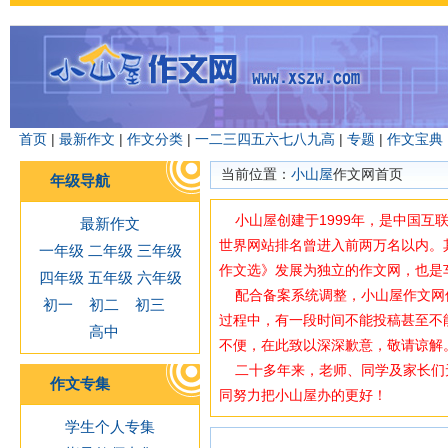
首页
|
最新作文
|
作文分类
|
一
二
三
四
五
六
七
八
九
高
|
专题
|
作文宝典
当前位置：
小山屋
作文网首页
年级导航
小山屋创建于1999年，是中国互
最新作文
世界网站排名曾进入前两万名以内。
一年级
二年级
三年级
作文选》发展为独立的作文网，也是
四年级
五年级
六年级
配合备案系统调整，小山屋作文网使用域
初一
初二
初三
过程中，有一段时间不能投稿甚至不
高中
不便，在此致以深深歉意，敬请谅解
二十多年来，老师、同学及家长们
作文专集
同努力把小山屋办的更好！
学生个人专集