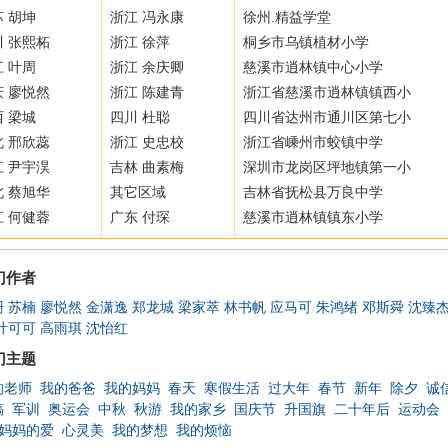
 胡坤
浙江 冯永康
徐州.精益学堂
川 张熙柘
浙江 徐萍
桐乡市乌镇植材小学
 叶周
浙江 余庆卿
慈溪市逍林镇中心小学
庆 廖悦然
浙江 陈建青
浙江省慈溪市逍林镇镇西小
 梁城
四川 杜聪
四川省达州市通川区第七小
北 邢欣蕊
浙江 史忠校
浙江省嵊州市蛟镇中学
江 尹宇淏
吉林 曲素梅
深圳市龙岗区坪地镇第一小
北 蔡旭华
其它区域
吉林省抚松县万良中学
江 何健蓉
广东 付琛
慈溪市逍林镇镇东小学
门作者
珊
苏楠
廖悦然
金潇逸
郑龙城
梁家萃
林书帆
应马可
朱鸿绪
邓斯舜
沈臻
叶可可
高雨琪
沈怡红
门主题
的老师
我的爸爸
我的妈妈
春天
寒假生活
过大年
春节
新年
除夕
诚
稿
军训
奥运会
中秋
秋游
我的家乡
国庆节
升国旗
二十年后
运动会
妈妈的爱
心灵美
我的梦想
我的烦恼