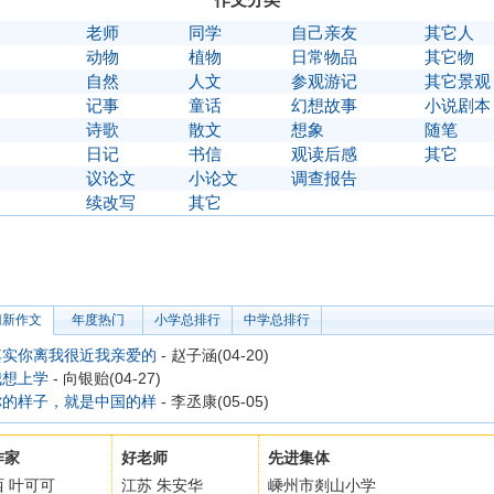
】
老师
同学
自己亲友
其它人
】
动物
植物
日常物品
其它物
】
自然
人文
参观游记
其它景观
】
记事
童话
幻想故事
小说剧本
】
诗歌
散文
想象
随笔
】
日记
书信
观读后感
其它
】
议论文
小论文
调查报告
〗
续改写
其它
门新作文
年度热门
小学总排行
中学总排行
其实你离我很近我亲爱的
- 赵子涵(04-20)
我想上学
- 向银贻(04-27)
你的样子，就是中国的样
- 李丞康(05-05)
作家
好老师
先进集体
西 叶可可
江苏 朱安华
嵊州市剡山小学