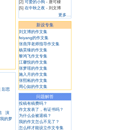
[2]
可爱的小狗
- 唐可棣
[5]
在中秋之夜
- 刘文博
[5]
中秋梦未圆
- 刘文博
更多....
[5]
平凡，也是一种美
- 刘文
新设专集
博
[4]
日记一则
- 华嘉璐
刘文博的作文集
[4]
学游泳
- 华嘉璐
feiyang的作文集
[4]
日记一则
- 华嘉璐
张燕萍老师指导作文集
[4]
漂亮的喷泉
- 陈溢
杨昊臻的作文集
[4]
做梦
- 陈溢
黎鸿飞作文专集
[4]
学游泳
- 陈溢
江馨悦的作文集
[4]
我十岁生日啦
- 陈溢
张梦瑶的作文集
[4]
看田野
- 陈溢
施入月的作文集
[4]
海皮岛水世界
- 陈溢
张熙柘的作文集
[7]
一去不复返的小学
- 商艺
周心如的作文集
杰
彭思
博
问题解答
[4]
我想当个魔法师
- 韩雨菲
投稿有稿费吗？
[4]
游上海野生动物园
- 韩雨
作文发表了，有证书吗？
菲
信
演
为什么会被退稿？
[4]
逛商场
- 韩雨菲
我的梦
我的作文怎么不见了？
[4]
老妈减肥记
- 韩雨菲
怎么样才能设立作文专集
[4]
我学会了苦瓜炒蛋
- 韩雨