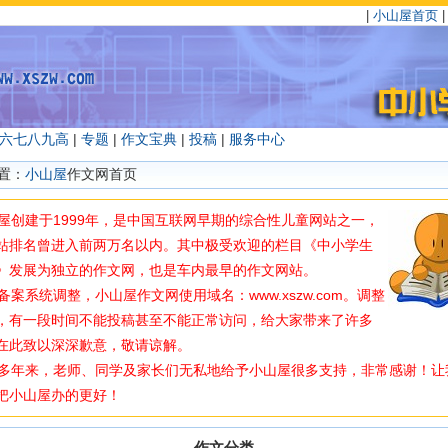
|
小山屋首页
六
七
八
九
高
|
专题
|
作文宝典
|
投稿
|
服务中心
置：
小山屋
作文网首页
创建于1999年，是中国互联网早期的综合性儿童网站之一，
站排名曾进入前两万名以内。其中极受欢迎的栏目《中小学生
》发展为独立的作文网，也是车内最早的作文网站。
案系统调整，小山屋作文网使用域名：www.xszw.com。调整
，有一段时间不能投稿甚至不能正常访问，给大家带来了许多
在此致以深深歉意，敬请谅解。
年来，老师、同学及家长们无私地给予小山屋很多支持，非常感谢！让
把小山屋办的更好！
作文分类