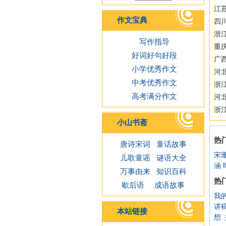
江苏
作文宝典
四
浙江
写作指导
重
好词好句好段
广西
小学优秀作文
河
中考优秀作文
浙
高考满分作文
河
浙
小山书斋
热
唐诗宋词
童话故事
宋
儿歌童谣
谜语大全
涵
万事由来
知识百科
热
歇后语
成语故事
我
讲
本站链接
想