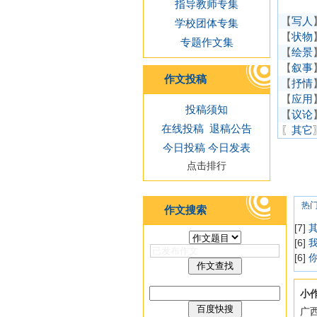
指导教师专集
【
写人
学校团体专集
【
状物
专题作文集
【
绘景
【
叙事
作文投稿
【
抒情
【
应用
投稿须知
【
议论
在线投稿
退稿公告
〖
其它
今日投稿
今日发表
点击排行
热
作文搜索
[7]
[6]
[6]
小
广