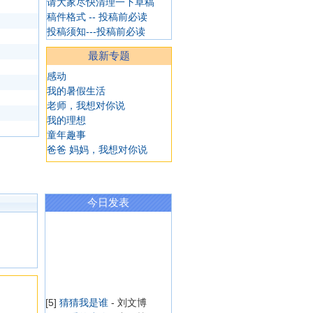
请大家尽快清理一下草稿
稿件格式 -- 投稿前必读
投稿须知---投稿前必读
最新专题
感动
我的暑假生活
老师，我想对你说
我的理想
童年趣事
爸爸 妈妈，我想对你说
今日发表
[5]
猜猜我是谁
- 刘文博