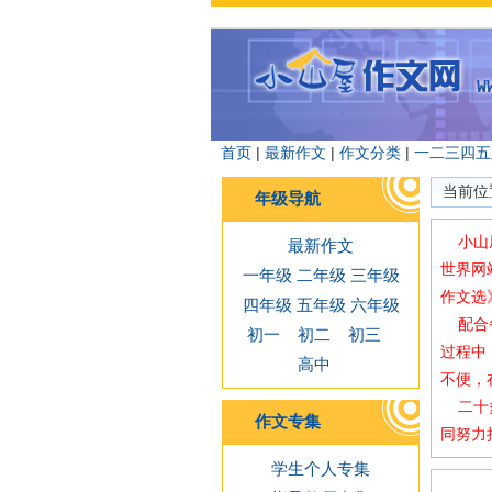
首页
|
最新作文
|
作文分类
|
一
二
三
四
五
当前位
年级导航
小山屋
最新作文
世界网
一年级
二年级
三年级
作文选
四年级
五年级
六年级
配合备
初一
初二
初三
过程中
高中
不便，
二十多
作文专集
同努力
学生个人专集