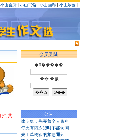
|
小山会所
|
小山书斋
|
小山画廊
|
小山乐园
|
会员登陆
�û�����
�� �룺
公告
我们共
建专集，先完善个人资料
每天有四次短时不能访问
关于草稿箱的紧急通知