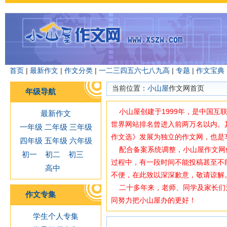
首页
|
最新作文
|
作文分类
|
一
二
三
四
五
六
七
八
九
高
|
专题
|
作文宝典
当前位置：
小山屋
作文网首页
年级导航
小山屋创建于1999年，是中国互
最新作文
世界网站排名曾进入前两万名以内。
一年级
二年级
三年级
作文选》发展为独立的作文网，也是
四年级
五年级
六年级
配合备案系统调整，小山屋作文网使用域
初一
初二
初三
过程中，有一段时间不能投稿甚至不
高中
不便，在此致以深深歉意，敬请谅解
二十多年来，老师、同学及家长们
作文专集
同努力把小山屋办的更好！
学生个人专集