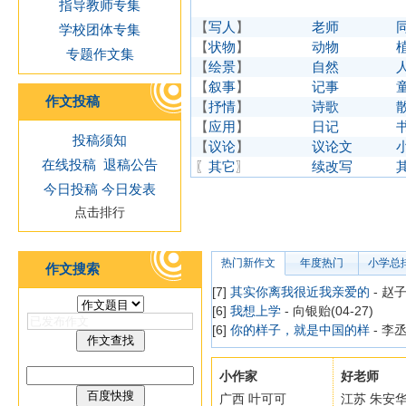
指导教师专集
【
写人
】
老师
学校团体专集
【
状物
】
动物
专题作文集
【
绘景
】
自然
【
叙事
】
记事
作文投稿
【
抒情
】
诗歌
【
应用
】
日记
投稿须知
【
议论
】
议论文
在线投稿
退稿公告
〖
其它
〗
续改写
今日投稿
今日发表
点击排行
热门新作文
年度热门
小学总
作文搜索
[7]
其实你离我很近我亲爱的
- 赵子
[6]
我想上学
- 向银贻(04-27)
[6]
你的样子，就是中国的样
- 李丞
小作家
好老师
广西 叶可可
江苏 朱安