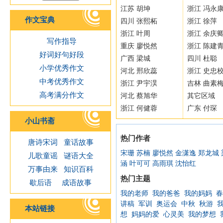
江苏 胡坤
浙江 冯永
作文宝典
四川 张熙柘
浙江 徐萍
浙江 叶周
浙江 余庆
写作指导
重庆 廖悦然
浙江 陈建
好词好句好段
广西 梁城
四川 杜聪
小学优秀作文
河北 邢欣蕊
浙江 史忠
中考优秀作文
浙江 尹宇淏
吉林 曲素
高考满分作文
河北 蔡旭华
其它区域
浙江 何健蓉
广东 付琛
小山书斋
热门作者
唐诗宋词
童话故事
宋珊
苏楠
廖悦然
金潇逸
郑龙城
儿歌童谣
谜语大全
涵
叶可可
高雨琪
沈怡红
万事由来
知识百科
热门主题
歇后语
成语故事
我的老师
我的爸爸
我的妈妈
春
讲稿
军训
奥运会
中秋
秋游
本站链接
想
妈妈的爱
心灵美
我的梦想