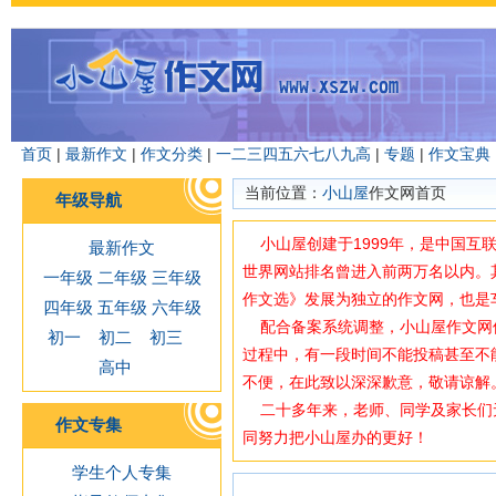
首页
|
最新作文
|
作文分类
|
一
二
三
四
五
六
七
八
九
高
|
专题
|
作文宝典
当前位置：
小山屋
作文网首页
年级导航
小山屋创建于1999年，是中国互
最新作文
世界网站排名曾进入前两万名以内。
一年级
二年级
三年级
作文选》发展为独立的作文网，也是
四年级
五年级
六年级
配合备案系统调整，小山屋作文网使用域
初一
初二
初三
过程中，有一段时间不能投稿甚至不
高中
不便，在此致以深深歉意，敬请谅解
二十多年来，老师、同学及家长们
作文专集
同努力把小山屋办的更好！
学生个人专集