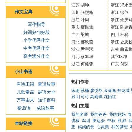
江苏 胡坤
浙江 冯永
作文宝典
四川 张熙柘
浙江 徐萍
浙江 叶周
浙江 余庆
写作指导
重庆 廖悦然
浙江 陈建
好词好句好段
广西 梁城
四川 杜聪
小学优秀作文
河北 邢欣蕊
浙江 史忠
中考优秀作文
浙江 尹宇淏
吉林 曲素
高考满分作文
河北 蔡旭华
其它区域
浙江 何健蓉
广东 付琛
小山书斋
热门作者
唐诗宋词
童话故事
宋珊
苏楠
廖悦然
金潇逸
郑龙城
儿歌童谣
谜语大全
涵
叶可可
高雨琪
沈怡红
万事由来
知识百科
热门主题
歇后语
成语故事
我的老师
我的爸爸
我的妈妈
春
讲稿
军训
奥运会
中秋
秋游
本站链接
想
妈妈的爱
心灵美
我的梦想