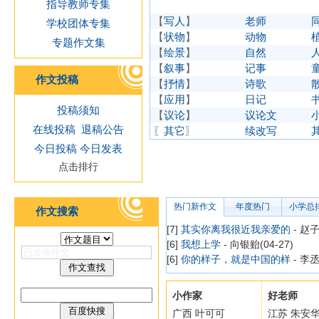
指导教师专集
【
写人
】
老师
学校团体专集
【
状物
】
动物
专题作文集
【
绘景
】
自然
【
叙事
】
记事
作文投稿
【
抒情
】
诗歌
【
应用
】
日记
投稿须知
【
议论
】
议论文
在线投稿
退稿公告
〖
其它
〗
续改写
今日投稿
今日发表
点击排行
热门新作文
年度热门
小学总
作文搜索
[7]
其实你离我很近我亲爱的
- 赵子
[6]
我想上学
- 向银贻(04-27)
[6]
你的样子，就是中国的样
- 李丞
小作家
好老师
广西 叶可可
江苏 朱安