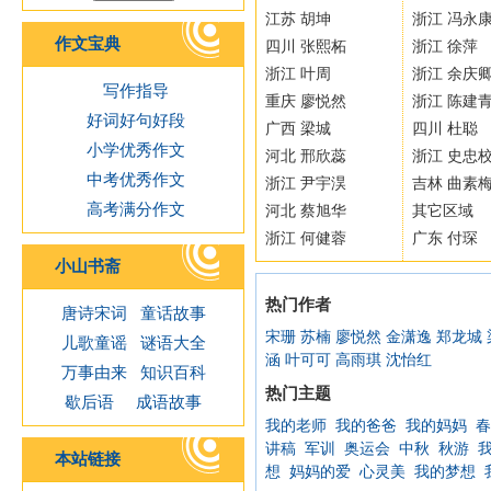
江苏 胡坤
浙江 冯永
作文宝典
四川 张熙柘
浙江 徐萍
浙江 叶周
浙江 余庆
写作指导
重庆 廖悦然
浙江 陈建
好词好句好段
广西 梁城
四川 杜聪
小学优秀作文
河北 邢欣蕊
浙江 史忠
中考优秀作文
浙江 尹宇淏
吉林 曲素
高考满分作文
河北 蔡旭华
其它区域
浙江 何健蓉
广东 付琛
小山书斋
热门作者
唐诗宋词
童话故事
宋珊
苏楠
廖悦然
金潇逸
郑龙城
儿歌童谣
谜语大全
涵
叶可可
高雨琪
沈怡红
万事由来
知识百科
热门主题
歇后语
成语故事
我的老师
我的爸爸
我的妈妈
春
讲稿
军训
奥运会
中秋
秋游
本站链接
想
妈妈的爱
心灵美
我的梦想