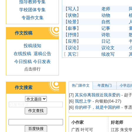
指导教师专集
【
写人
】
老师
学校团体专集
【
状物
】
动物
专题作文集
【
绘景
】
自然
【
叙事
】
记事
作文投稿
【
抒情
】
诗歌
【
应用
】
日记
投稿须知
【
议论
】
议论文
在线投稿
退稿公告
〖
其它
〗
续改写
今日投稿
今日发表
点击排行
热门新作文
年度热门
小学总
作文搜索
[7]
其实你离我很近我亲爱的
- 赵子
[6]
我想上学
- 向银贻(04-27)
[6]
你的样子，就是中国的样
- 李丞
小作家
好老师
广西 叶可可
江苏 朱安