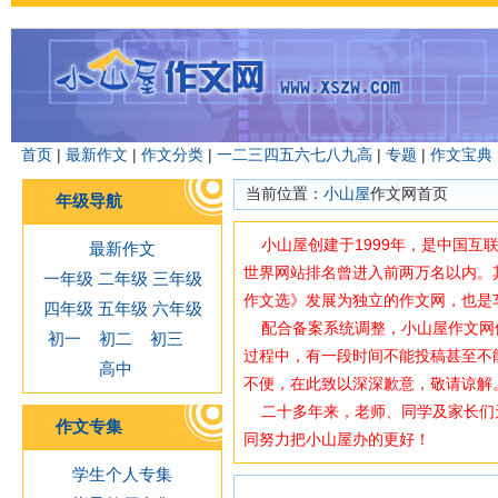
首页
|
最新作文
|
作文分类
|
一
二
三
四
五
六
七
八
九
高
|
专题
|
作文宝典
当前位置：
小山屋
作文网首页
年级导航
小山屋创建于1999年，是中国互
最新作文
世界网站排名曾进入前两万名以内。
一年级
二年级
三年级
作文选》发展为独立的作文网，也是
四年级
五年级
六年级
配合备案系统调整，小山屋作文网使用域
初一
初二
初三
过程中，有一段时间不能投稿甚至不
高中
不便，在此致以深深歉意，敬请谅解
二十多年来，老师、同学及家长们
作文专集
同努力把小山屋办的更好！
学生个人专集